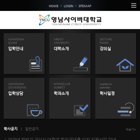
•
•
HOME
LOGIN
SITEMAP
ADMISSION
ABOUT
LECTURE
GUIDE
UNIVERSITY
ROOM
입학안내
대학소개
강의실
ADMISSION
INTRODUCE
academic
COUNSELING
SUBJECT
calendar
입학상담
학과소개
학사일정
학사공지
일반공지
더보기+
2026년 하반기 군산시 대학생 학자금대출 이자 지원사업 안내