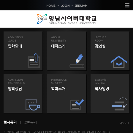
•
•
HOME
LOGIN
SITEMAP
ADMISSION
ABOUT
LECTURE
GUIDE
UNIVERSITY
ROOM
입학안내
대학소개
강의실
ADMISSION
INTRODUCE
academic
COUNSELING
SUBJECT
calendar
입학상담
학과소개
학사일정
학사공지
일반공지
더보기+
2026년 하반기 군산시 대학생 학자금대출 이자 지원사업 안내