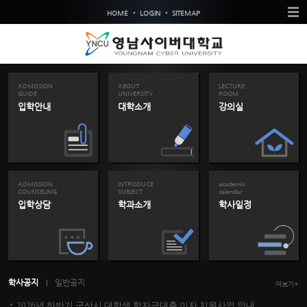
•
•
HOME
LOGIN
SITEMAP
ADMISSION
ABOUT
LECTURE
GUIDE
UNIVERSITY
ROOM
입학안내
대학소개
강의실
ADMISSION
INTRODUCE
academic
COUNSELING
SUBJECT
calendar
입학상담
학과소개
학사일정
학사공지
일반공지
더보기+
2026년 하반기 군산시 대학생 학자금대출 이자 지원사업 안내