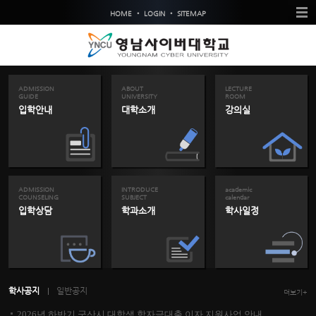
•
•
HOME
LOGIN
SITEMAP
ADMISSION
ABOUT
LECTURE
GUIDE
UNIVERSITY
ROOM
입학안내
대학소개
강의실
ADMISSION
INTRODUCE
academic
COUNSELING
SUBJECT
calendar
입학상담
학과소개
학사일정
학사공지
일반공지
더보기+
2026년 하반기 군산시 대학생 학자금대출 이자 지원사업 안내