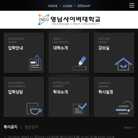
•
•
HOME
LOGIN
SITEMAP
ADMISSION
ABOUT
LECTURE
GUIDE
UNIVERSITY
ROOM
입학안내
대학소개
강의실
ADMISSION
INTRODUCE
academic
COUNSELING
SUBJECT
calendar
입학상담
학과소개
학사일정
학사공지
일반공지
더보기+
2026년 하반기 군산시 대학생 학자금대출 이자 지원사업 안내