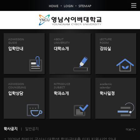
•
•
HOME
LOGIN
SITEMAP
ADMISSION
ABOUT
LECTURE
GUIDE
UNIVERSITY
ROOM
입학안내
대학소개
강의실
ADMISSION
INTRODUCE
academic
COUNSELING
SUBJECT
calendar
입학상담
학과소개
학사일정
학사공지
일반공지
더보기+
2026년 하반기 군산시 대학생 학자금대출 이자 지원사업 안내