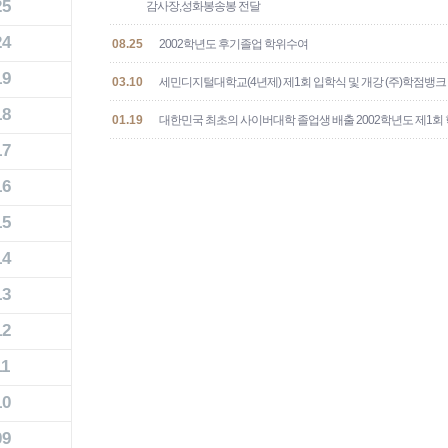
25
감사장,성화봉송봉 전달
24
08.25
2002학년도 후기졸업 학위수여
19
03.10
세민디지털대학교(4년제) 제1회 입학식 및 개강 (주)학점뱅크 
18
01.19
대한민국 최초의 사이버대학 졸업생 배출 2002학년도 제1회
17
16
15
14
13
12
11
10
09