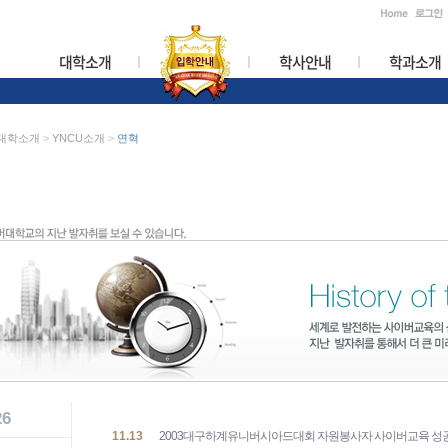
대학소개
학사안내
학과소개
대학소개
>
YNCU소개
>
연혁
26
11.13
2003대구하계유니버시아드대회 자원봉사자 사이버교육 성