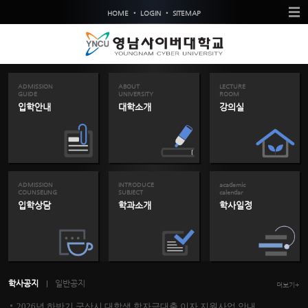
•
•
HOME
LOGIN
SITEMAP
ADMISSION
ABOUT
LECTURE
GUIDE
UNIVERSITY
ROOM
입학안내
대학소개
강의실
ADMISSION
INTRODUCE
academic
COUNSELING
SUBJECT
calendar
입학상담
학과소개
학사일정
학사공지
일반공지
더보기+
2026년 하반기 군산시 대학생 학자금대출 이자 지원사업 안내