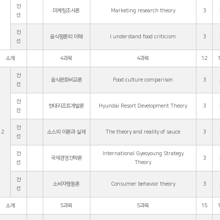
전
마케팅조사론
Marketing research theory
3
선
전
음식평론의 이해
I understand food criticism
3
선
소계
4과목
4과목
12
전
음식문화비교론
Food culture comparison
3
선
전
현대리조트개발론
Hyundai Resort Development Theory
3
선
전
2
소스의 이론과 실제
The theory and reality of sauce
3
선
전
International Gyeoyoung Strategy
국제경영전략론
3
선
Theory
전
소비자행동론
Consumer behavior theory
3
선
소계
5과목
5과목
15