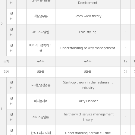
인적자원개발론
3
선
Development
전
객실업무론
Room work theory
3
선
2
전
푸드스타일링
Food styling
3
선
전
베이커리경영의 이
Understanding bakery management
3
선
해
소계
4과목
4과목
12
합계
8과목
8과목
24
전
Start-up theory in the restaurant
외식산업창업론
3
선
industry
전
파티플래너
Party Planner
3
선
1
전
The theory of service management
서비스경영론
3
선
theory
전
한식조리의 이해
Understanding Korean cuisine
3