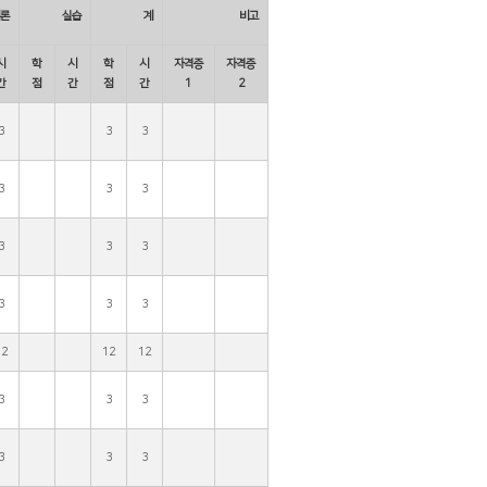
론
실습
계
비고
시
학
시
학
시
자격증
자격증
간
점
간
점
간
1
2
3
3
3
3
3
3
3
3
3
3
3
3
12
12
12
3
3
3
3
3
3