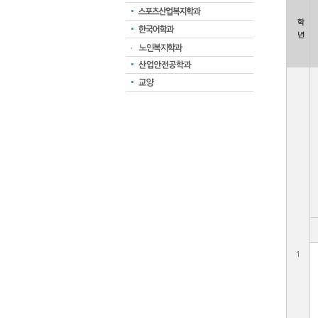
학
년
노인복지학과
1