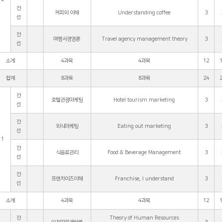
전
커피의 이해
Understanding coffee
3
선
전
여행사경영론
Travel agency management theory
3
선
소계
4과목
4과목
12
합계
8과목
8과목
24
전
호텔관광마케팅
Hotel tourism marketing
3
선
전
외식마케팅
Eating out marketing
3
선
1
전
식음료관리
Food & Beverage Management
3
선
전
프랜차이즈이해
Franchise, I understand
3
선
소계
4과목
4과목
12
전
Theory of Human Resources