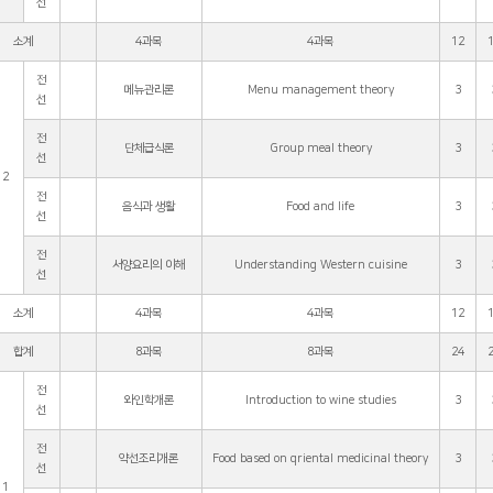
선
소계
4과목
4과목
12
전
메뉴관리론
Menu management theory
3
선
전
단체급식론
Group meal theory
3
선
2
전
음식과 생활
Food and life
3
선
전
서양요리의 이해
Understanding Western cuisine
3
선
소계
4과목
4과목
12
합계
8과목
8과목
24
전
와인학개론
Introduction to wine studies
3
선
전
약선조리개론
Food based on qriental medicinal theory
3
선
1