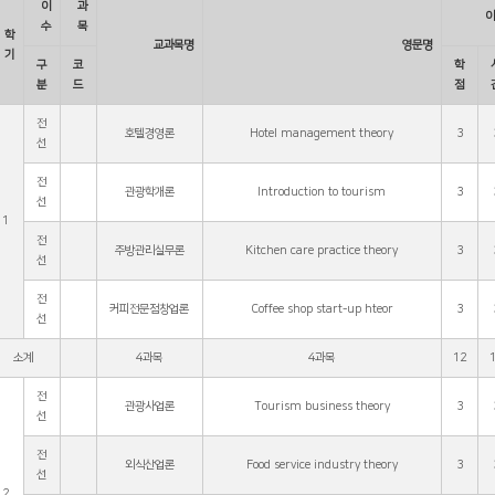
이
과
이
수
목
학
교과목명
영문명
기
구
코
학
분
드
점
전
호텔경영론
Hotel management theory
3
선
전
관광학개론
Introduction to tourism
3
선
1
전
주방관리실무론
Kitchen care practice theory
3
선
전
커피전문점창업론
Coffee shop start-up hteor
3
선
소계
4과목
4과목
12
전
관광사업론
Tourism business theory
3
선
전
외식산업론
Food service industry theory
3
선
2