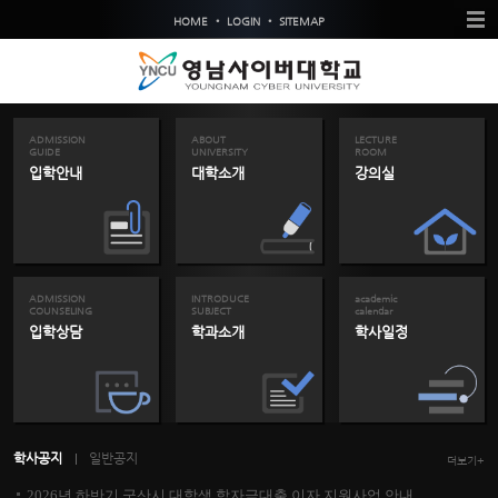
•
•
HOME
LOGIN
SITEMAP
ADMISSION
ABOUT
LECTURE
GUIDE
UNIVERSITY
ROOM
입학안내
대학소개
강의실
ADMISSION
INTRODUCE
academic
COUNSELING
SUBJECT
calendar
입학상담
학과소개
학사일정
학사공지
일반공지
더보기+
2026년 하반기 군산시 대학생 학자금대출 이자 지원사업 안내