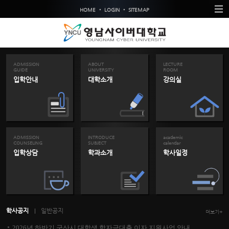
•
•
HOME
LOGIN
SITEMAP
ADMISSION
ABOUT
LECTURE
GUIDE
UNIVERSITY
ROOM
입학안내
대학소개
강의실
ADMISSION
INTRODUCE
academic
COUNSELING
SUBJECT
calendar
입학상담
학과소개
학사일정
학사공지
일반공지
더보기+
2026년 하반기 군산시 대학생 학자금대출 이자 지원사업 안내