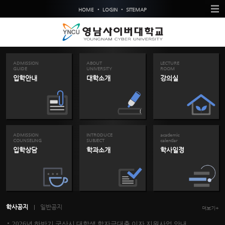
•
•
HOME
LOGIN
SITEMAP
ADMISSION
ABOUT
LECTURE
GUIDE
UNIVERSITY
ROOM
입학안내
대학소개
강의실
ADMISSION
INTRODUCE
academic
COUNSELING
SUBJECT
calendar
입학상담
학과소개
학사일정
학사공지
일반공지
더보기+
2026년 하반기 군산시 대학생 학자금대출 이자 지원사업 안내