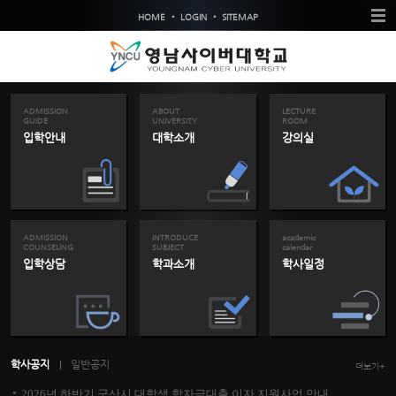
•
•
HOME
LOGIN
SITEMAP
ADMISSION
ABOUT
LECTURE
GUIDE
UNIVERSITY
ROOM
입학안내
대학소개
강의실
ADMISSION
INTRODUCE
academic
COUNSELING
SUBJECT
calendar
입학상담
학과소개
학사일정
학사공지
일반공지
더보기+
2026년 하반기 군산시 대학생 학자금대출 이자 지원사업 안내