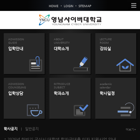
•
•
HOME
LOGIN
SITEMAP
ADMISSION
ABOUT
LECTURE
GUIDE
UNIVERSITY
ROOM
입학안내
대학소개
강의실
ADMISSION
INTRODUCE
academic
COUNSELING
SUBJECT
calendar
입학상담
학과소개
학사일정
학사공지
일반공지
더보기+
2026년 하반기 군산시 대학생 학자금대출 이자 지원사업 안내