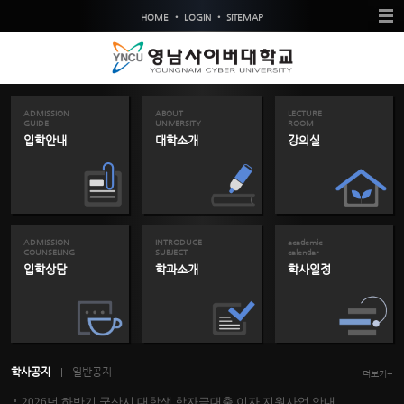
•
•
HOME
LOGIN
SITEMAP
ADMISSION
ABOUT
LECTURE
GUIDE
UNIVERSITY
ROOM
입학안내
대학소개
강의실
ADMISSION
INTRODUCE
academic
COUNSELING
SUBJECT
calendar
입학상담
학과소개
학사일정
학사공지
일반공지
더보기+
2026년 하반기 군산시 대학생 학자금대출 이자 지원사업 안내